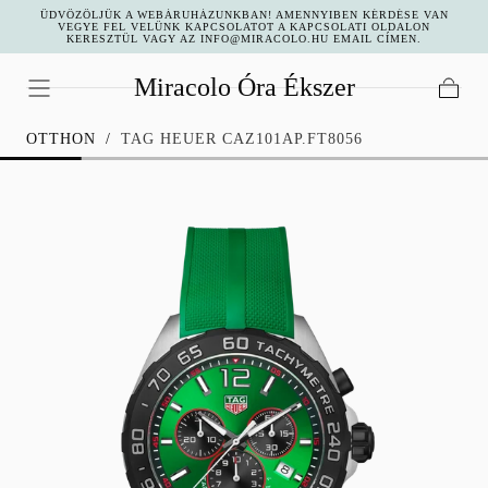
ÜDVÖZÖLJÜK A WEBÁRUHÁZUNKBAN! AMENNYIBEN KÉRDÉSE VAN
UGRÁS A
VEGYE FEL VELÜNK KAPCSOLATOT A KAPCSOLATI OLDALON
KERESZTÜL VAGY AZ INFO@MIRACOLO.HU EMAIL CÍMEN.
TARTALOMHOZ
Miracolo Óra Ékszer
Kosár
OTTHON
/
TAG HEUER CAZ101AP.FT8056