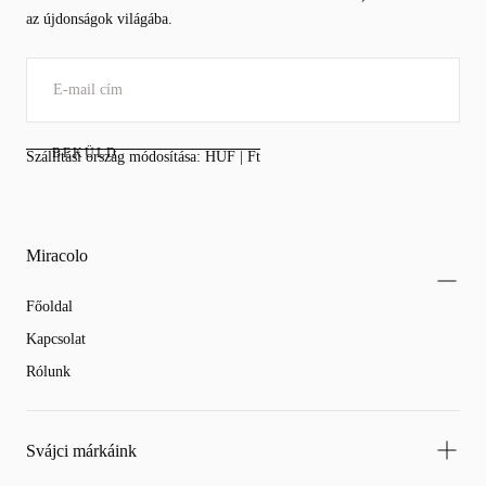
az újdonságok világába.
BEKÜLD
Szállítási ország módosítása: HUF | Ft
Miracolo
Főoldal
Kapcsolat
Rólunk
Svájci márkáink