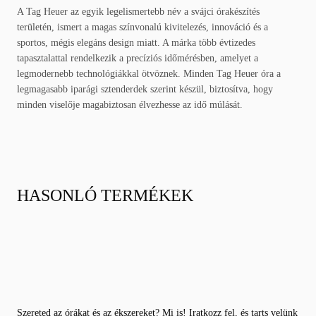
A Tag Heuer az egyik legelismertebb név a svájci órakészítés
területén, ismert a magas színvonalú kivitelezés, innováció és a
sportos, mégis elegáns design miatt. A márka több évtizedes
tapasztalattal rendelkezik a precíziós időmérésben, amelyet a
legmodernebb technológiákkal ötvöznek. Minden Tag Heuer óra a
legmagasabb iparági sztenderdek szerint készül, biztosítva, hogy
minden viselője magabiztosan élvezhesse az idő múlását.
HASONLÓ TERMÉKEK
Szereted az órákat és az ékszereket? Mi is! Iratkozz fel, és tarts velünk