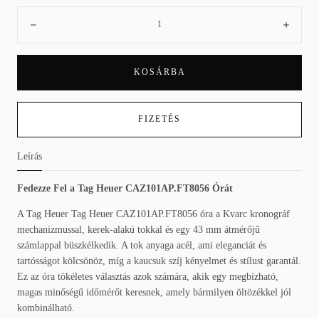
Mennyiség:
Csökkenés
Növe
KOSÁRBA
FIZETÉS
Leírás
Fedezze Fel a Tag Heuer CAZ101AP.FT8056 Órát
A Tag Heuer Tag Heuer CAZ101AP.FT8056 óra a Kvarc kronográf
mechanizmussal, kerek-alakú tokkal és egy 43 mm átmérőjű
számlappal büszkélkedik. A tok anyaga acél, ami eleganciát és
tartósságot kölcsönöz, míg a kaucsuk szíj kényelmet és stílust garantál.
Ez az óra tökéletes választás azok számára, akik egy megbízható,
magas minőségű időmérőt keresnek, amely bármilyen öltözékkel jól
kombinálható.