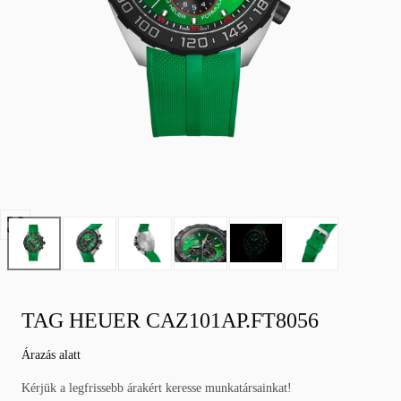
Nyissa
meg
a
0
médiát
TAG HEUER CAZ101AP.FT8056
modálisan
Normál
Árazás alatt
áron
Kérjük a legfrissebb árakért keresse munkatársainkat!