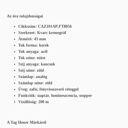
Az óra tulajdonságai
Cikkszám: CAZ101AP.FT8056
Szerkezet: Kvarc kronográf
Átmérő: 43 mm
Tok forma: kerek
Tok anyaga: acél
Tok színe: ezüst
Szíj anyaga: kaucsuk
Szíj színe: zöld
Számlap: analóg
Számlap színe: zöld
Üveg: zafír, fényvisszaverő réteggel
Funkciók: naptár, lumineszcencia, stopper
Vízállóság: 200 m
A Tag Heuer Márkáról