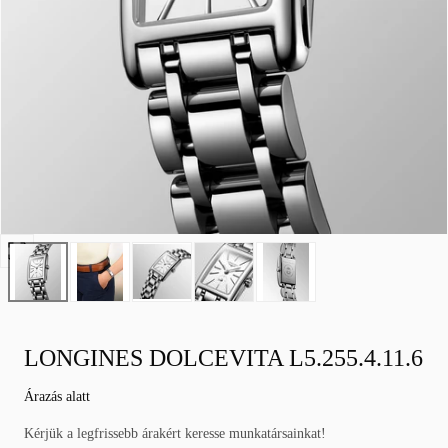
Nyissa
meg
a
0
médiát
LONGINES DOLCEVITA L5.255.4.11.6
modálisan
Normál
Árazás alatt
áron
Kérjük a legfrissebb árakért keresse munkatársainkat!