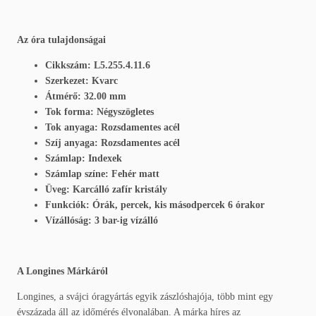
Az óra tulajdonságai
Cikkszám: L5.255.4.11.6
Szerkezet: Kvarc
Átmérő: 32.00 mm
Tok forma: Négyszögletes
Tok anyaga: Rozsdamentes acél
Szíj anyaga: Rozsdamentes acél
Számlap: Indexek
Számlap színe: Fehér matt
Üveg: Karcálló zafír kristály
Funkciók: Órák, percek, kis másodpercek 6 órakor
Vízállóság: 3 bar-ig vízálló
A Longines Márkáról
Longines, a svájci óragyártás egyik zászlóshajója, több mint egy
évszázada áll az időmérés élvonalában. A márka híres az