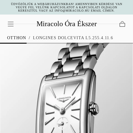
ÜDVÖZÖLJÜK A WEBÁRUHÁZUNKBAN! AMENNYIBEN KÉRDÉSE VAN
UGRÁS A
VEGYE FEL VELÜNK KAPCSOLATOT A KAPCSOLATI OLDALON
KERESZTÜL VAGY AZ INFO@MIRACOLO.HU EMAIL CÍMEN.
TARTALOMHOZ
Miracolo Óra Ékszer
Kosár
OTTHON
/
LONGINES DOLCEVITA L5.255.4.11.6