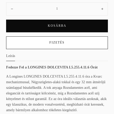
Mennyiség:
Csökkenés
Növe
KOSÁRBA
FIZETÉS
Leírás
Fedezze Fel a LONGINES DOLCEVITA L5.255.4.11.6 Órát
A Longines LONGINES DOLCEVITA L5.255.4.11.6 óra a Kvarc
mechanizmussal, Négyszögletes-alakú tokkal és egy 32 mm átmérőjű
számlappal büszkélkedik. A tok anyaga Rozsdamentes acél, ami
eleganciát és tartósságot kölcsönöz, míg a Rozsdamentes acél szíj
kényelmet és stílust garantál. Ez az óra ideális választás azoknak, akik
egy klasszikus, de modern vonalvezetésű, megbízható órát keresnek,
amely bármilyen alkalomhoz tökéletes kiegészítő.