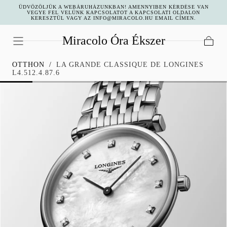
ÜDVÖZÖLJÜK A WEBÁRUHÁZUNKBAN! AMENNYIBEN KÉRDÉSE VAN
UGRÁS A
VEGYE FEL VELÜNK KAPCSOLATOT A KAPCSOLATI OLDALON
KERESZTÜL VAGY AZ INFO@MIRACOLO.HU EMAIL CÍMEN.
TARTALOMHOZ
Miracolo Óra Ékszer
Kosár
OTTHON
/
LA GRANDE CLASSIQUE DE LONGINES
L4.512.4.87.6