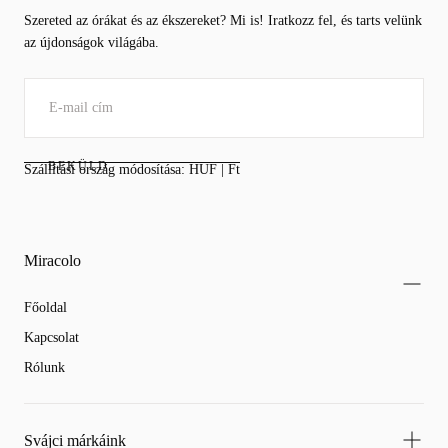
Szereted az órákat és az ékszereket? Mi is! Iratkozz fel, és tarts velünk
az újdonságok világába.
BEKÜLD
Szállítási ország módosítása: HUF | Ft
Miracolo
Főoldal
Kapcsolat
Rólunk
Svájci márkáink