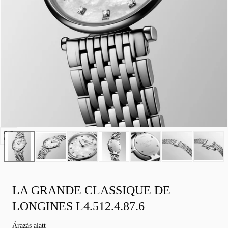
Nyissa
meg
a
0
médiát
LA GRANDE CLASSIQUE DE
modálisan
LONGINES L4.512.4.87.6
Normál
Árazás alatt