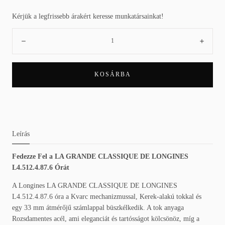
áron
Kérjük a legfrissebb árakért keresse munkatársainkat!
Mennyiség:
Csökkenés
Növe
KOSÁRBA
Leírás
Fedezze Fel a LA GRANDE CLASSIQUE DE LONGINES
L4.512.4.87.6 Órát
A Longines LA GRANDE CLASSIQUE DE LONGINES
L4.512.4.87.6 óra a Kvarc mechanizmussal, Kerek-alakú tokkal és
egy 33 mm átmérőjű számlappal büszkélkedik. A tok anyaga
Rozsdamentes acél, ami eleganciát és tartósságot kölcsönöz, míg a