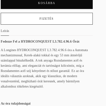
KOSÁRBA
FIZETÉS
Leírás
Fedezze Fel a HYDROCONQUEST L3.782.4.96.6 Órát
A Longines HYDROCONQUEST L3.782.4.96.6 óra a Automata
mechanizmussal, Kerek-alakú tokkal és egy 53 mm átmérőjű
számlappal büszkélkedik. A tok anyaga Rozsdamentes acél és
kerámia előlap, ami eleganciát és tartósságot kölcsönöz, míg a
Rozsdamentes acél szíj kényelmet és stílust garantál. Ez az óra
ideális választás azoknak, akik egy klasszikus, de modern
vonalvezetésű, megbízható órát keresnek, amely bármilyen
alkalomhoz tökéletes kiegészítő.
Az óra tulajdonságai