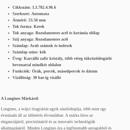
Cikkszám: L3.782.4.96.6
Szerkezet: Automata
Átmérő: 53.50 mm
Tok forma: Kerek
Tok anyaga: Rozsdamentes acél és kerámia előlap
Szíj anyaga: Rozsdamentes acél
Számlap: Arab számok és indexek
Számlap színe: kék
Üveg: Karcálló zafír kristály, több réteg tükröződésgátló
bevonattal mindkét oldalon
Funkciók: Órák, percek, másodpercek és dátum
Vízállóság: 30 bar-ig vízálló
A Longines Márkáról
Longines, a svájci óragyártás egyik zászlóshajója, több mint egy
évszázada áll az időmérés élvonalában. A márka híres az
eleganciájáról, precizitásáról és az innovatív technológiák
alkalmazásáról. Minden Longines óra a legfinomabb anyagokból és