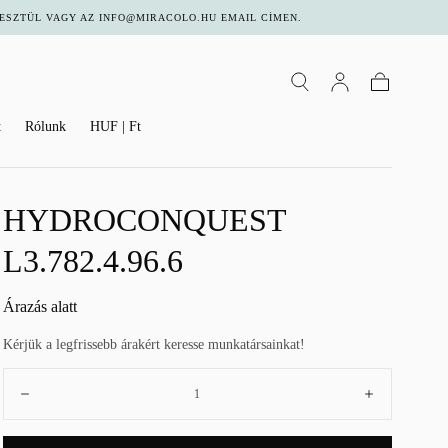
ESZTÜL VAGY AZ INFO@MIRACOLO.HU EMAIL CÍMEN.
Kosár
t
Rólunk
HUF | Ft
HYDROCONQUEST
L3.782.4.96.6
Normál
Árazás alatt
áron
Kérjük a legfrissebb árakért keresse munkatársainkat!
Mennyiség:
Csökkenés
Növekedé