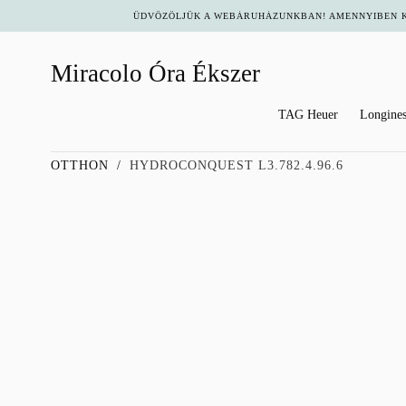
ÜDVÖZÖLJÜK A WEBÁRUHÁZUNKBAN! AMENNYIBEN KÉ
UGRÁS A
TARTALOMHOZ
Miracolo Óra Ékszer
TAG Heuer
Longine
OTTHON
/
HYDROCONQUEST L3.782.4.96.6