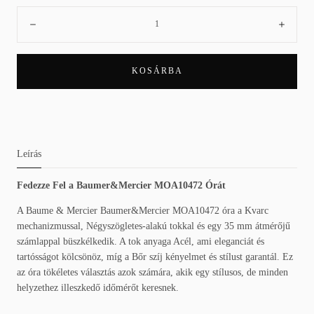
Mennyiség:
Csökkenés
Növe
KOSÁRBA
Leírás
Fedezze Fel a Baumer&Mercier MOA10472 Órát
A Baume & Mercier Baumer&Mercier MOA10472 óra a Kvarc
mechanizmussal, Négyszögletes-alakú tokkal és egy 35 mm átmérőjű
számlappal büszkélkedik. A tok anyaga Acél, ami eleganciát és
tartósságot kölcsönöz, míg a Bőr szíj kényelmet és stílust garantál. Ez
az óra tökéletes választás azok számára, akik egy stílusos, de minden
helyzethez illeszkedő időmérőt keresnek.