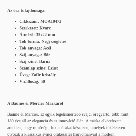
Az óra tulajdonságai
Cikkszám: MOA10472
Szerkezet: Kvarc
Átmérő: 35x22 mm
Tok forma: Négyszögletes
Tok anyaga: Acél
Szíj anyaga: Bőr
Szíj színe: Barna
Számlap színe: Ezüst
Üveg: Zafír kristály
Vízállóság: 50
A Baume & Mercier Márkáról
Baume & Mercier, az egyik legelismertebb svájci óragyártó, több mint
180 éve áll az elegancia és az innováció élén. A márka elkötelezett
amellett, hogy minőségi, luxus órákat készítsen, amelyek tökéletesen
ötvözik a klasszikus svájci órakészítés hagyományait a modern