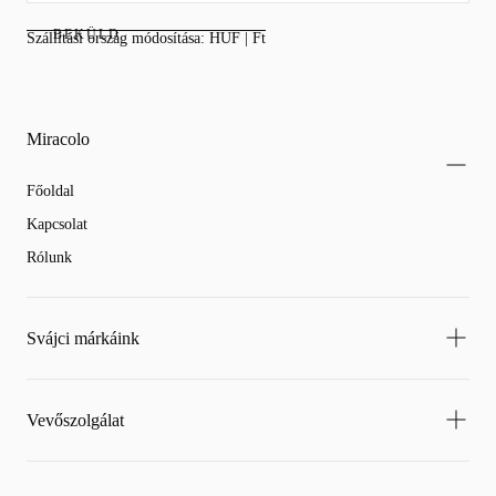
BEKÜLD
Szállítási ország módosítása: HUF | Ft
Miracolo
Főoldal
Kapcsolat
Rólunk
Svájci márkáink
Vevőszolgálat