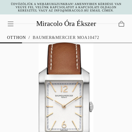
ÜDVÖZÖLJÜK A WEBÁRUHÁZUNKBAN! AMENNYIBEN KÉRDÉSE VAN
UGRÁS A
VEGYE FEL VELÜNK KAPCSOLATOT A KAPCSOLATI OLDALON
KERESZTÜL VAGY AZ INFO@MIRACOLO.HU EMAIL CÍMEN.
TARTALOMHOZ
Miracolo Óra Ékszer
Kosár
OTTHON
/
BAUMER&MERCIER MOA10472