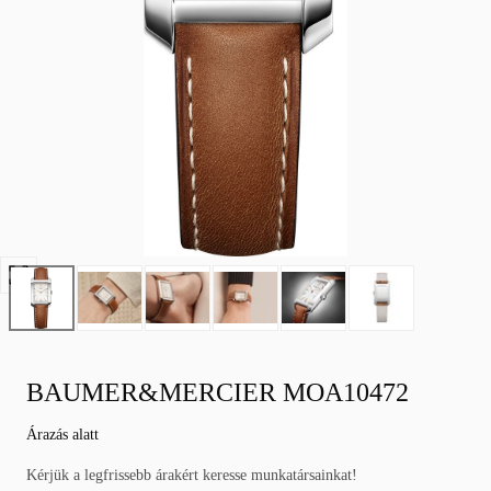
Nyissa
meg
a
0
médiát
BAUMER&MERCIER MOA10472
modálisan
Normál
Árazás alatt
áron
Kérjük a legfrissebb árakért keresse munkatársainkat!